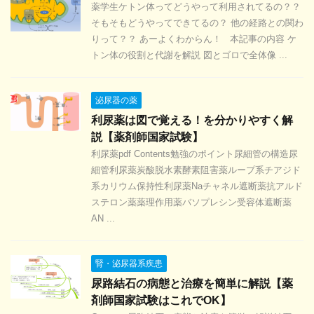
薬学生ケトン体ってどうやって利用されてるの？？
そもそもどうやってできてるの？ 他の経路との関わ
りって？？ あーよくわからん！ 本記事の内容 ケ
トン体の役割と代謝を解説 図とゴロで全体像 ...
泌尿器の薬
利尿薬は図で覚える！を分かりやすく解
説【薬剤師国家試験】
利尿薬pdf Contents勉強のポイント尿細管の構造尿
細管利尿薬炭酸脱水素酵素阻害薬ループ系チアジド
系カリウム保持性利尿薬Naチャネル遮断薬抗アルド
ステロン薬薬理作用薬バソプレシン受容体遮断薬
AN ...
腎・泌尿器系疾患
尿路結石の病態と治療を簡単に解説【薬
剤師国家試験はこれでOK】