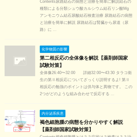
Contents尿路結石の病態と治療を簡単に解説結石の
種類による分類シュウ酸カルシウム結石リン酸Mg
アンモニウム結石尿酸結石検査治療 尿路結石の病態
と治療を簡単に解説 尿路結石は腎臓から尿道（尿
路）に ...
化学物質の影響
第二相反応の全体像を解説【薬剤師国家
試験対策】
全体像26:40〜32:00 詳細32:00〜43:30 タラコ衛
生の第Ⅱ相反応についてざっくり説明するよ! 第Ⅱ
相反応の勉強のポイントは供与体と異物です。 この
2つがどのような組み合わせで反応する ...
内分泌系疾患
褐色細胞腫の病態を分かりやすく解説
【薬剤師国家試験対策】
Contents褐色細胞腫とは？？症状は？検査は？？治