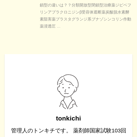
鎖型の違いは？？分類開放型閉鎖型治療薬ジピベフ
リンアプラクロニジンβ受容体遮断薬炭酸脱水素酵
素阻害薬プラスタグランジ系ブナゾシンコリン作動
薬浸透圧 ...
tonkichi
管理人のトンキチです。 薬剤師国家試験103回