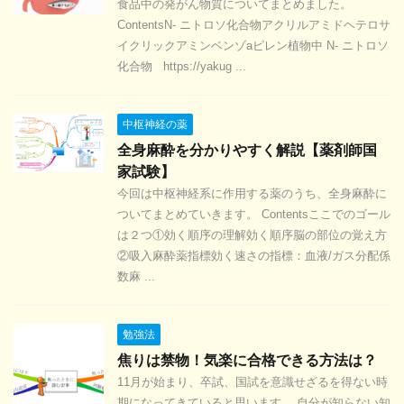
食品中の発がん物質についてまとめました。
ContentsN- ニトロソ化合物アクリルアミドヘテロサ
イクリックアミンベンゾaピレン植物中 N- ニトロソ
化合物 https://yakug ...
中枢神経の薬
全身麻酔を分かりやすく解説【薬剤師国
家試験】
今回は中枢神経系に作用する薬のうち、全身麻酔に
ついてまとめていきます。 Contentsここでのゴール
は２つ①効く順序の理解効く順序脳の部位の覚え方
②吸入麻酔薬指標効く速さの指標：血液/ガス分配係
数麻 ...
勉強法
焦りは禁物！気楽に合格できる方法は？
11月が始まり、卒試、国試を意識せざるを得ない時
期になってきていると思います。 自分が知らない知