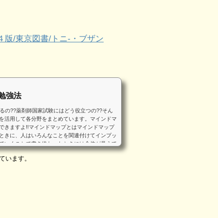
版/東京図書/トニ-・ブザン
勉強法
るの??薬剤師国家試験にはどう役立つの??そん
を活用して各分野をまとめています。マインドマ
できますよ!!マインドマップとはマインドマップ
ときに、人はいろんなことを関連付けてインプッ
ていくことで書き終わったときには全体が見えて
がいいのか？...
ています。