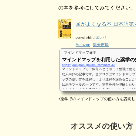
の本を参考にしてみてください。
頭がよくなる本 日本語第４
カエレバ
posted with
Amazon
楽天市場
マインドマップ薬学
マインドマップを利用した薬学の
https://yakugaku-gokaku.com/post-33
マインドマップて一体何??どうやって勉強で使え
な人向けの記事です。当ブログはマインドマップ
ップの使い方を理解し、より理解を深めることが
は思考ツールの一つです。物事を何か理解したい
トします。大きな枠組みから細かいことをつなげ
きます。こんな感じです↓なぜ薬剤師国家試験と相性
↑薬学でのマインドマップの使い方を説明し
オススメの使い方