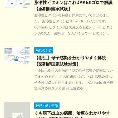
脂溶性ビタミンはこれDAKE!!ゴロで解説
【薬剤師国家試験】
脂溶性ビタミンの特徴と作用についてまとめまし
た。 脂溶性ビタミンはD・A・K・E(だけ)です。
Contents ビタミンDは代謝反応も覚えよう!! ビタミ
ンDの欠乏、過剰症 なんかくるでー ビタミン ...
疾病の予防
【衛生】母子感染を分かりやすく解説
【薬剤師国家試験対策】
今回は衛生の疾病の予防の母子感染の範囲につい
てまとめます。 この範囲のポイントは 感染経路 母
子免疫 の2つを押さえましょう。 Contents 母子感
染の感染経路と疾患 経胎盤感染 ...
神経・筋の疾患
くも膜下出血の病態、治療をわかりやす