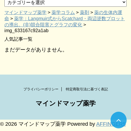
マインドマップ薬学
>
薬学コラム
>
薬剤
>
薬の生体内運
命
>
薬学：Langmuir式からScatchard・両辺逆数プロット
の導出。(非)競合阻害とグラフの変化
>
img_633167c92a1ab
人気記事一覧
まだデータがありません。
プライバシーポリシー
特定商取引法に基づく表記
マインドマップ薬学
© 2026 マインドマップ薬学 Powered by
AFFINGER5