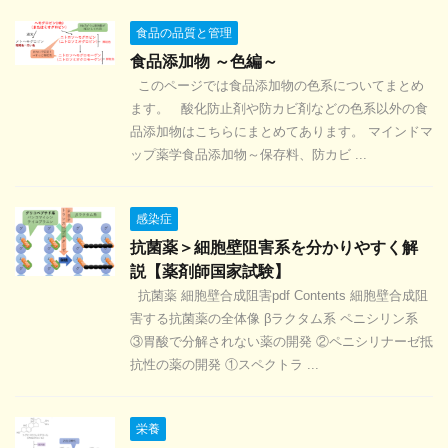
食品の品質と管理
食品添加物 ～色編～
このページでは食品添加物の色系についてまとめ
ます。 酸化防止剤や防カビ剤などの色系以外の食
品添加物はこちらにまとめてあります。 マインドマ
ップ薬学食品添加物～保存料、防カビ ...
感染症
抗菌薬＞細胞壁阻害系を分かりやすく解
説【薬剤師国家試験】
抗菌薬 細胞壁合成阻害pdf Contents 細胞壁合成阻
害する抗菌薬の全体像 βラクタム系 ペニシリン系
③胃酸で分解されない薬の開発 ②ペニシリナーゼ抵
抗性の薬の開発 ①スペクトラ ...
栄養