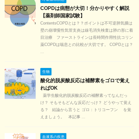
COPDは病態が大切！分かりやすく解説
【薬剤師国家試験】
ContentsCOPDとは？？ポイントは不可逆肺気腫は
壁の崩壊慢性気管支炎は線毛消失検査は肺の形に着
目治療 ファーストラインは長時間作用性抗コリン
薬COPDは喘息との比較が大切です。 COPDとは？
...
生物
酸化的脱炭酸反応は補酵素をゴロで覚え
ればOK
薬学生酸化的脱炭酸反応の補酵素ってなんだっ
け？ そもそもどんな反応だっけ？ どうやって覚え
る？ 結論から言うと ゴロ：トリコーフン を覚
えましょう。 本記事 ...
血液系の疾患