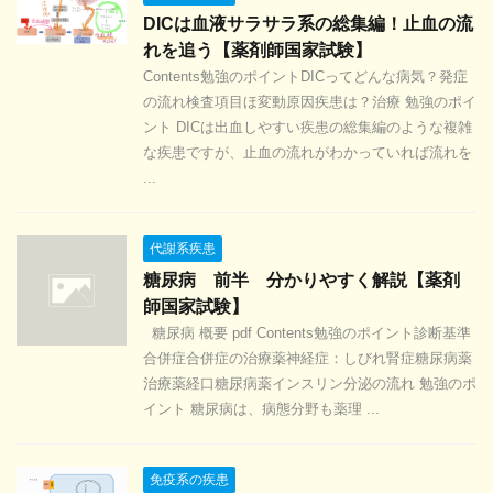
DICは血液サラサラ系の総集編！止血の流
れを追う【薬剤師国家試験】
Contents勉強のポイントDICってどんな病気？発症
の流れ検査項目ほ変動原因疾患は？治療 勉強のポイ
ント DICは出血しやすい疾患の総集編のような複雑
な疾患ですが、止血の流れがわかっていれば流れを
...
代謝系疾患
糖尿病 前半 分かりやすく解説【薬剤
師国家試験】
糖尿病 概要 pdf Contents勉強のポイント診断基準
合併症合併症の治療薬神経症：しびれ腎症糖尿病薬
治療薬経口糖尿病薬インスリン分泌の流れ 勉強のポ
イント 糖尿病は、病態分野も薬理 ...
免疫系の疾患