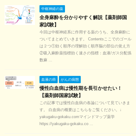
中枢神経の薬
全身麻酔を分かりやすく解説【薬剤師国
家試験】
今回は中枢神経系に作用する薬のうち、全身麻酔に
ついてまとめていきます。 Contentsここでのゴール
は２つ①効く順序の理解効く順序脳の部位の覚え方
②吸入麻酔薬指標効く速さの指標：血液/ガス分配係
数麻 ...
血液の癌
がんの病態
慢性白血病は慢性期を長引かせたい！
【薬剤師国家試験】
この記事では慢性白血病の各論について見ていきま
す。 白血病の概要はこちらをご覧ください。↓
yakugaku-gokaku.comマインドマップ薬学
https://yakugaku-gokaku.co ...