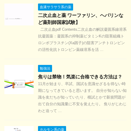
血液サラサラ系の薬
二次止血と薬 ワーファリン、ヘパリンな
ど薬剤師国家試験】
二次止血pdf Contents二次止血の解説凝固系線溶系
抗凝固薬：凝固系の抑制薬ビタミンKの阻害組織ト
ロンボプラスチン(Xa因子)の阻害アンチトロンビン
の活性化抗トロンビン薬線溶系を活 ...
勉強法
焦りは禁物！気楽に合格できる方法は？
11月が始まり、卒試、国試を意識せざるを得ない時
期になってきていると思います。 自分が知らない知
識を友だちが知っていたり、模試とかで新規問題が
出て自分の知識量に不安を覚えたり。 焦りがじわじ
わと迫って ...
ホルモン系の薬