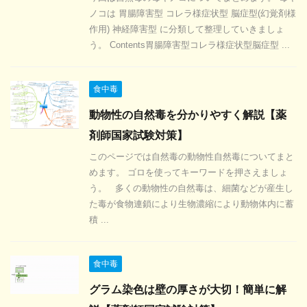
ノコは 胃腸障害型 コレラ様症状型 脳症型(幻覚剤様
作用) 神経障害型 に分類して整理していきましょ
う。 Contents胃腸障害型コレラ様症状型脳症型 ...
食中毒
動物性の自然毒を分かりやすく解説【薬
剤師国家試験対策】
このページでは自然毒の動物性自然毒についてまと
めます。 ゴロを使ってキーワードを押さえましょ
う。 多くの動物性の自然毒は、細菌などが産生し
た毒が食物連鎖により生物濃縮により動物体内に蓄
積 ...
食中毒
グラム染色は壁の厚さが大切！簡単に解