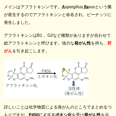
メインはアフラトキシンです。
A
spergillus
fla
vusという菌
が産生するのでアフラトキシンと命名され、ピーナッツに
発生しました。
アフラトキシンはB1 、G2など種類がありますが合わせて
総アフラトキシンと呼びます。強力な
発がん性
を持ち、
肝
がん
を引き起こします。
詳しいことは化学物質による発がんのところでまとめるつ
もりですが、
P450によりエポキシ化
を受け
発がん性
を示