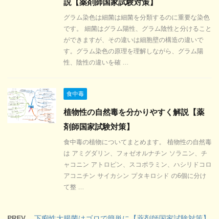
説【薬剤師国家試験対策】
グラム染色は細菌は細菌を分類するのに重要な染色
です。 細菌はグラム陽性、グラム陰性と分けること
ができますが、その違いは細胞壁の構造の違いで
す。グラム染色の原理を理解しながら、グラム陽
性、陰性の違いを確 ...
食中毒
植物性の自然毒を分かりやすく解説【薬
剤師国家試験対策】
食中毒の植物についてまとめます。 植物性の自然毒
は アミグダリン、フォゼオルナチン ソラニン、チ
ャコニン アトロピン、スコポラミン、ハシリドコロ
アコニチン サイカシン プタキロシド の6個に分け
て整 ...
PREV
下痢性大腸菌はゴロで簡単に【薬剤師国家試験対策】