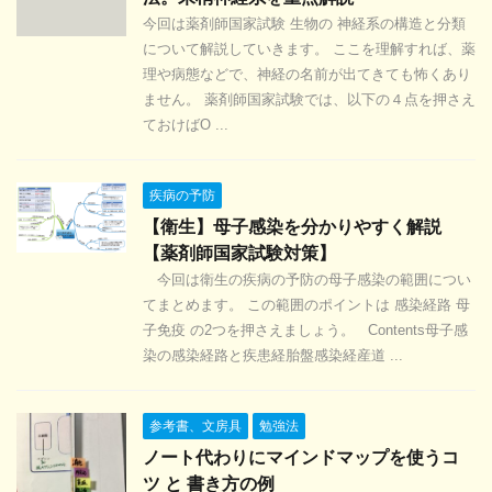
今回は薬剤師国家試験 生物の 神経系の構造と分類
について解説していきます。 ここを理解すれば、薬
理や病態などで、神経の名前が出てきても怖くあり
ません。 薬剤師国家試験では、以下の４点を押さえ
ておけばO ...
疾病の予防
【衛生】母子感染を分かりやすく解説
【薬剤師国家試験対策】
今回は衛生の疾病の予防の母子感染の範囲につい
てまとめます。 この範囲のポイントは 感染経路 母
子免疫 の2つを押さえましょう。 Contents母子感
染の感染経路と疾患経胎盤感染経産道 ...
参考書、文房具
勉強法
ノート代わりにマインドマップを使うコ
ツ と 書き方の例