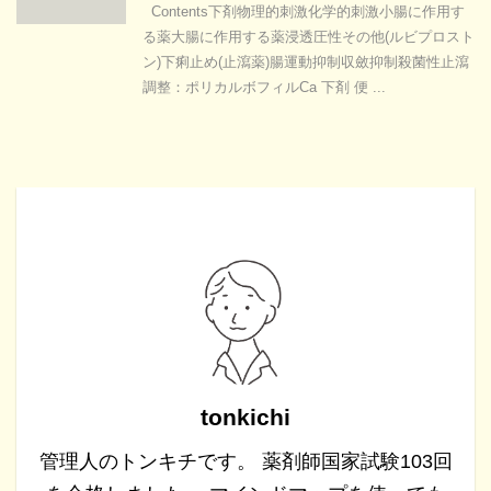
Contents下剤物理的刺激化学的刺激小腸に作用す
る薬大腸に作用する薬浸透圧性その他(ルビプロスト
ン)下痢止め(止瀉薬)腸運動抑制収斂抑制殺菌性止瀉
調整：ポリカルボフィルCa 下剤 便 ...
tonkichi
管理人のトンキチです。 薬剤師国家試験103回