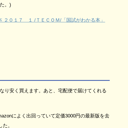
た。)
 ２０１７ １ /ＴＥＣＯＭ/「国試がわかる本」
がかなり安く買えます。あと、宅配便で届けてくれる
azonによく出回っていて定価3000円の最新版を去
した。