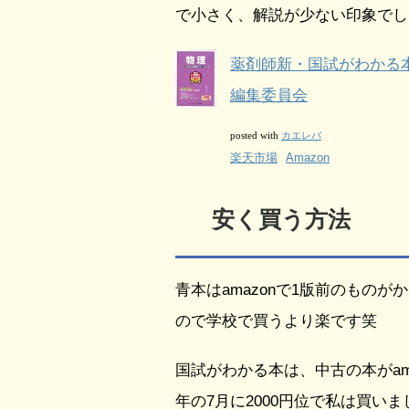
で小さく、解説が少ない印象でし
薬剤師新・国試がわかる本
編集委員会
カエレバ
posted with
楽天市場
Amazon
安く買う方法
青本はamazonで1版前のもの
ので学校で買うより楽です笑
国試がわかる本は、中古の本がam
年の7月に2000円位で私は買いま