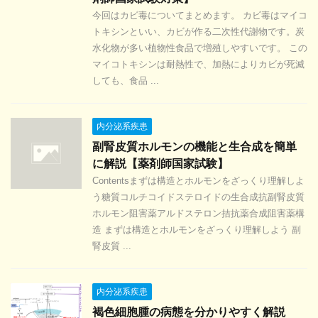
今回はカビ毒についてまとめます。 カビ毒はマイコ
トキシンといい、カビが作る二次性代謝物です。炭
水化物が多い植物性食品で増殖しやすいです。 この
マイコトキシンは耐熱性で、加熱によりカビが死滅
しても、食品 ...
内分泌系疾患
副腎皮質ホルモンの機能と生合成を簡単
に解説【薬剤師国家試験】
Contentsまずは構造とホルモンをざっくり理解しよ
う糖質コルチコイドステロイドの生合成抗副腎皮質
ホルモン阻害薬アルドステロン拮抗薬合成阻害薬構
造 まずは構造とホルモンをざっくり理解しよう 副
腎皮質 ...
内分泌系疾患
褐色細胞腫の病態を分かりやすく解説