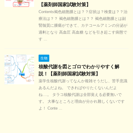
【薬剤師国家試験対策】
Contents褐色細胞腫とは？？症状は？検査は？？治
療法は？？ 褐色細胞腫とは？？ 褐色細胞腫とは副
腎髄質に腫瘍ができて、カテコールアミンの分泌が
過剰となり 高血圧 高血糖 などを引き起こす病態で
す ...
生物
核酸代謝を図とゴロでわかりやすく解
説！【薬剤師国家試験対策】
薬学生核酸代謝ってなんか複雑そうだし、苦手意識
あるんだよね。 できればやりたくないんだよ
ね....。 タラコ核酸代謝は全部覚える必要無いで
す。 大事なところと理由が分かれ難しくないです
よ！ Conte ...