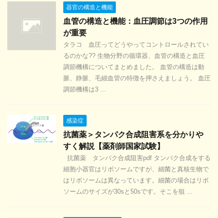
器官の構造と機能
血管の構造と機能：血圧調節は3つの作用
が重要
タラコ 血圧ってどうやってコントロールされてい
るのかな?? 生物分野の循環器、血管の構造と血圧
調節機構についてまとめました。 血管の構造は動
脈、静脈、毛細血管の特徴を押さえましょう。 血圧
調節機構は3 ...
感染症
抗菌薬＞タンパク合成阻害系を分かりや
すく解説【薬剤師国家試験】
抗菌薬 タンパク合成阻害pdf タンパク合成をする
細胞小器官はリボソームですが、細菌と真核生物で
はリボソームは異なっています。細菌の場合はリボ
ソームのサイズが30sと50sです。そこを狙 ...