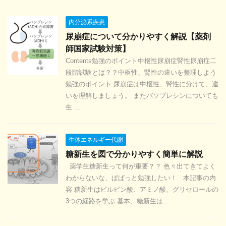
内分泌系疾患
尿崩症について分かりやすく解説【薬剤
師国家試験対策】
Contents勉強のポイント中枢性尿崩症腎性尿崩症二
段階試験とは？？中枢性、腎性の違いを整理しよう
勉強のポイント 尿崩症は中枢性、腎性に分けて、違
いを理解しましょう。 またバソプレシンについても
生 ...
生体エネルギー代謝
糖新生を図で分かりやすく簡単に解説
薬学生糖新生って何が重要？？ 色々出てきてよく
わからないな、ぱぱっと勉強したい！ 本記事の内
容 糖新生はピルビン酸、アミノ酸、グリセロールの
3つの経路を学ぶ 基本、糖新生は ...