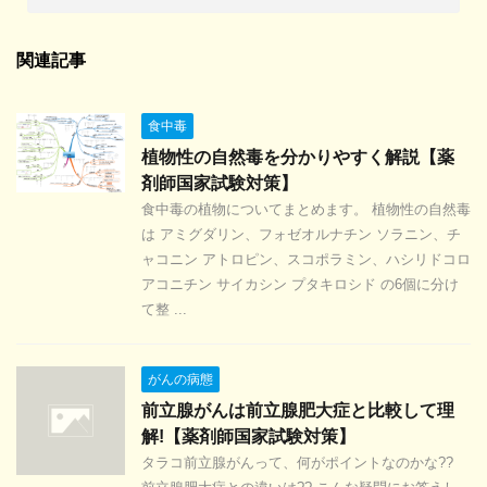
関連記事
食中毒
植物性の自然毒を分かりやすく解説【薬
剤師国家試験対策】
食中毒の植物についてまとめます。 植物性の自然毒
は アミグダリン、フォゼオルナチン ソラニン、チ
ャコニン アトロピン、スコポラミン、ハシリドコロ
アコニチン サイカシン プタキロシド の6個に分け
て整 ...
がんの病態
前立腺がんは前立腺肥大症と比較して理
解!【薬剤師国家試験対策】
タラコ前立腺がんって、何がポイントなのかな??