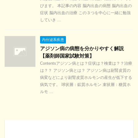
びます。 本記事の内容 脳内出血の病態 脳内出血の
症状 脳内出血の治療 この３つを中心に一緒に勉強
していき ...
内分泌系疾患
アジソン病の病態を分かりやすく解説
【薬剤師国家試験対策】
Contentsアジソン病とは？症状は？検査は？？治療
は？？ アジソン病とは？ アジソン病は副腎皮質の
病変などにより副腎皮質ホルモンの産生が低下する
病気です。 球状層：鉱質ホルモン 束状層：糖質ホ
ルモ ...