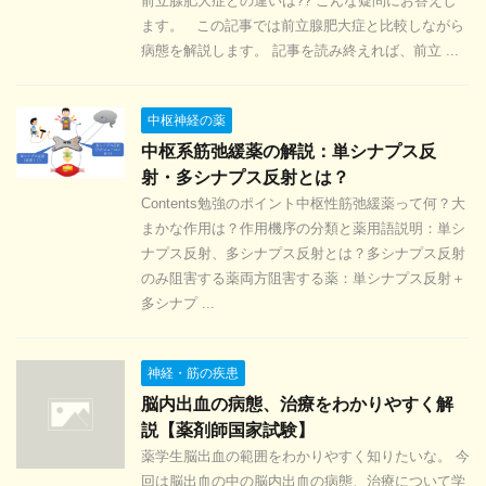
前立腺肥大症との違いは?? こんな疑問にお答えし
ます。 この記事では前立腺肥大症と比較しながら
病態を解説します。 記事を読み終えれば、前立 ...
中枢神経の薬
中枢系筋弛緩薬の解説：単シナプス反
射・多シナプス反射とは？
Contents勉強のポイント中枢性筋弛緩薬って何？大
まかな作用は？作用機序の分類と薬用語説明：単シ
ナプス反射、多シナプス反射とは？多シナプス反射
のみ阻害する薬両方阻害する薬：単シナプス反射＋
多シナプ ...
神経・筋の疾患
脳内出血の病態、治療をわかりやすく解
説【薬剤師国家試験】
薬学生脳出血の範囲をわかりやすく知りたいな。 今
回は脳出血の中の脳内出血の病態、治療について学