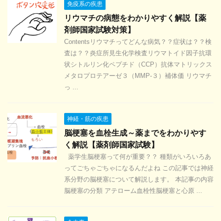
免疫系の疾患
リウマチの病態をわかりやすく解説【薬
剤師国家試験対策】
Contentsリウマチってどんな病気？？症状は？？検
査は？？炎症所見生化学検査リウマトイド因子抗環
状シトルリン化ペプチド（CCP）抗体マトリックス
メタロプロテアーゼ３（MMP-３）補体価 リウマチ
っ ...
神経・筋の疾患
脳梗塞を血栓生成～薬までをわかりやす
く解説【薬剤師国家試験】
薬学生脳梗塞って何が重要？？ 種類がいろいろあ
ってごちゃごちゃになるんだよね この記事では神経
系分野の脳梗塞について解説します。 本記事の内容
脳梗塞の分類 アテローム血栓性脳梗塞と心原 ...