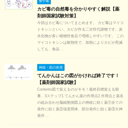
食中毒
カビ毒の自然毒を分かりやすく解説【薬
剤師国家試験対策】
今回はカビ毒についてまとめます。 カビ毒はマイコ
トキシンといい、カビが作る二次性代謝物です。炭
水化物が多い植物性食品で増殖しやすいです。 この
マイコトキシンは耐熱性で、加熱によりカビが死滅
しても、食品 ...
神経・筋の疾患
てんかんはこの図がかければ終了です！
【薬剤師国家試験】
Contents図で覚えるのがキモ！最終目標覚える順
番、3ステップ1.てんかん薬の作用点2.作用点と薬名
の組み合わせ脳細胞側図上の神経に効く薬①全ての
発作に効く薬②強直間体、部分発作に効く薬③欠神
発作 ...