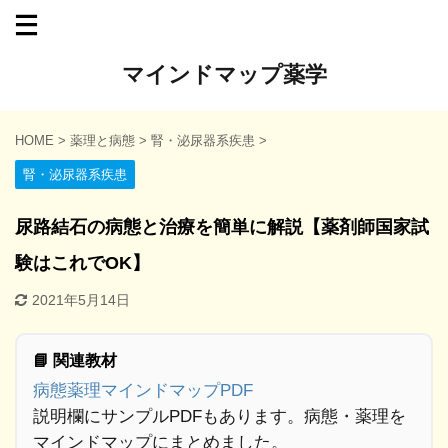
マインドマップ薬学
HOME
>
薬理と病態
>
腎・泌尿器系疾患
>
腎・泌尿器系疾患
尿路結石の病態と治療を簡単に解説【薬剤師国家試
験はこれでOK】
2021年5月14日
📘 関連教材
病態薬理マインドマップPDF
説明欄にサンプルPDFもあります。病態・薬理を
マインドマップにまとめました。