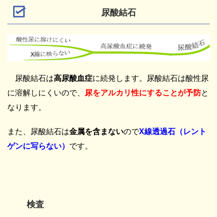
尿酸結石
尿酸結石は
高尿酸血症
に続発します。尿酸結石は酸性尿
に溶解しにくいので、
尿をアルカリ性にすることが予防
と
なります。
また、尿酸結石は
金属を含まない
ので
X線透過石（レント
ゲンに写らない）
です。
検査