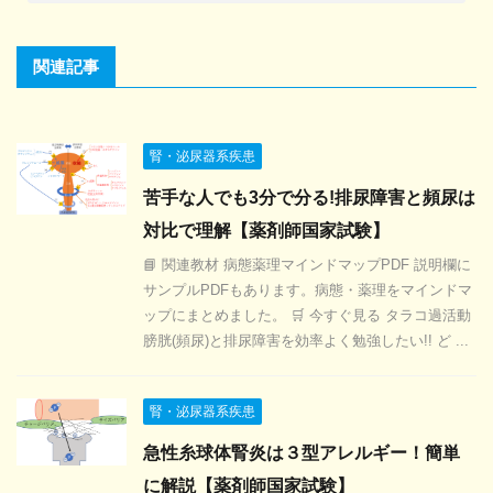
関連記事
腎・泌尿器系疾患
苦手な人でも3分で分る!排尿障害と頻尿は
対比で理解【薬剤師国家試験】
📘 関連教材 病態薬理マインドマップPDF 説明欄に
サンプルPDFもあります。病態・薬理をマインドマ
ップにまとめました。 🛒 今すぐ見る タラコ過活動
膀胱(頻尿)と排尿障害を効率よく勉強したい!! ど ...
腎・泌尿器系疾患
急性糸球体腎炎は３型アレルギー！簡単
に解説【薬剤師国家試験】