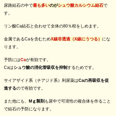
尿路結石の中で
最も多い
のが
シュウ酸カルシウム結石
で
す。
リン酸Ca結石と合わせて全体の80％程をしめます。
金属であるCaを含むため
X線非透過（X線にうつる）
にな
ります。
予防には
Ca
が有効です。
Caは
シュウ酸の消化管吸収を抑制
するためです。
サイアザイド系（チアジド系）利尿薬は
Caの再吸収を促
進する
ので有効です。
また他にも、
Mｇ製剤
も尿中で可溶性の複合体を作ること
で結石の予防になります。