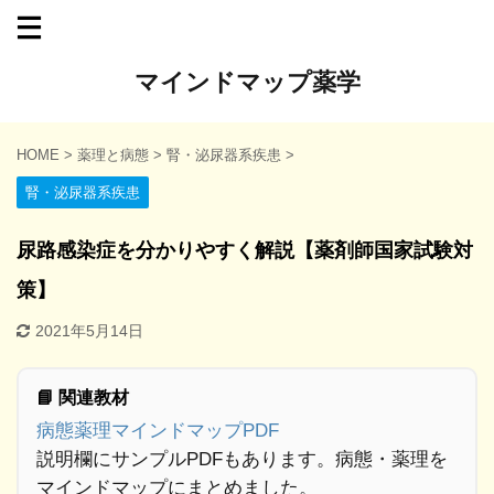
マインドマップ薬学
HOME
>
薬理と病態
>
腎・泌尿器系疾患
>
腎・泌尿器系疾患
尿路感染症を分かりやすく解説【薬剤師国家試験対
策】
2021年5月14日
📘 関連教材
病態薬理マインドマップPDF
説明欄にサンプルPDFもあります。病態・薬理を
マインドマップにまとめました。