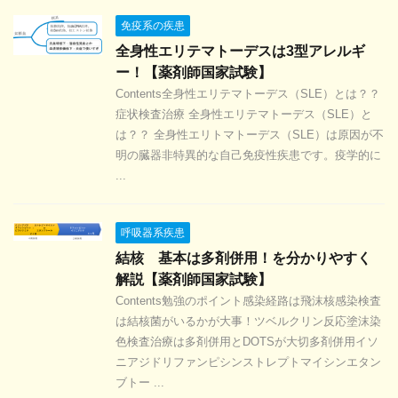
免疫系の疾患
全身性エリテマトーデスは3型アレルギ
ー！【薬剤師国家試験】
Contents全身性エリテマトーデス（SLE）とは？？
症状検査治療 全身性エリテマトーデス（SLE）と
は？？ 全身性エリトマトーデス（SLE）は原因が不
明の臓器非特異的な自己免疫性疾患です。疫学的に
...
呼吸器系疾患
結核 基本は多剤併用！を分かりやすく
解説【薬剤師国家試験】
Contents勉強のポイント感染経路は飛沫核感染検査
は結核菌がいるかが大事！ツベルクリン反応塗沫染
色検査治療は多剤併用とDOTSが大切多剤併用イソ
ニアジドリファンピシンストレプトマイシンエタン
ブトー ...