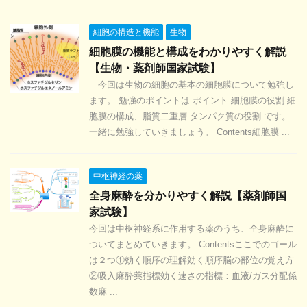
細胞の構造と機能
生物
細胞膜の機能と構成をわかりやすく解説
【生物・薬剤師国家試験】
今回は生物の細胞の基本の細胞膜について勉強し
ます。 勉強のポイントは ポイント 細胞膜の役割 細
胞膜の構成、脂質二重層 タンパク質の役割 です。
一緒に勉強していきましょう。 Contents細胞膜 ...
中枢神経の薬
全身麻酔を分かりやすく解説【薬剤師国
家試験】
今回は中枢神経系に作用する薬のうち、全身麻酔に
ついてまとめていきます。 Contentsここでのゴール
は２つ①効く順序の理解効く順序脳の部位の覚え方
②吸入麻酔薬指標効く速さの指標：血液/ガス分配係
数麻 ...