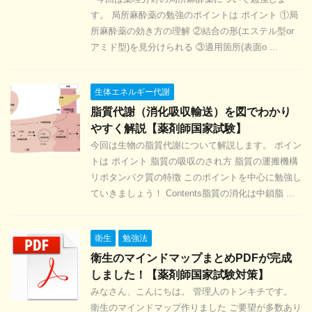
す。 局所麻酔薬の勉強のポイントは ポイント ①局
所麻酔薬の効き方の理解 ②結合の形(エステル型or
アミド型)を見分けられる ③適用箇所(表面o ...
生体エネルギー代謝
脂質代謝（消化吸収輸送）を図でわかり
やすく解説【薬剤師国家試験】
今回は生物の脂質代謝について解説します。 ポイン
トは ポイント 脂質の吸収のされ方 脂質の運搬機構
リポタンパク質の特徴 このポイントを中心に勉強し
ていきましょう！ Contents脂質の消化は中鎖脂 ...
衛生
勉強法
衛生のマインドマップまとめPDFが完成
しました！【薬剤師国家試験対策】
みなさん、こんにちは。 管理人のトンキチです。
衛生のマインドマップ作りました ご要望が多数あり