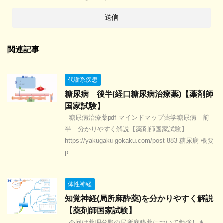
関連記事
代謝系疾患
糖尿病 後半(経口糖尿病治療薬)【薬剤師
国家試験】
糖尿病治療薬pdf マインドマップ薬学糖尿病 前
半 分かりやすく解説【薬剤師国家試験】
https://yakugaku-gokaku.com/post-883 糖尿病 概要
p ...
体性神経
知覚神経(局所麻酔薬)を分かりやすく解説
【薬剤師国家試験】
今回は薬理分野の局所麻酔薬について勉強しま