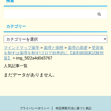
検索
カテゴリー
マインドマップ薬学
>
薬理と病態
>
薬理の基礎
>
受容体
を制すは薬理を制す!ゴロで効率的に【薬剤師国家試験対
策】
>
img_5f22a4d0d3767
人気記事一覧
まだデータがありません。
プライバシーポリシー
特定商取引法に基づく表記