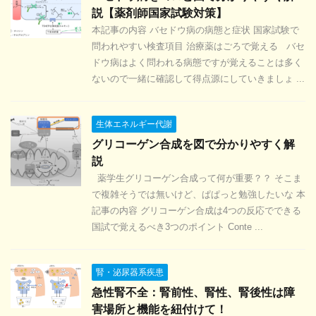
説【薬剤師国家試験対策】
本記事の内容 バセドウ病の病態と症状 国家試験で
問われやすい検査項目 治療薬はごろで覚える バセ
ドウ病はよく問われる病態ですが覚えることは多く
ないので一緒に確認して得点源にしていきましょ ...
生体エネルギー代謝
グリコーゲン合成を図で分かりやすく解
説
薬学生グリコーゲン合成って何が重要？？ そこま
で複雑そうでは無いけど、ぱぱっと勉強したいな 本
記事の内容 グリコーゲン合成は4つの反応でできる
国試で覚えるべき3つのポイント Conte ...
腎・泌尿器系疾患
急性腎不全：腎前性、腎性、腎後性は障
害場所と機能を紐付けて！