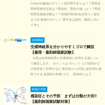
Contents勉強のポイント急性腎不全とは？？腎前性
腎性腎後性症状は？腎前性、腎性の違いは？？腎前
性腎性薬物治療は？？体液貯留高K血症高リン血症
まとめ 勉強のポイント 腎不全は急性、慢性に分け
て考え ...
末梢神経
交感神経系を分かりやすくゴロで解説
【薬理・薬剤師国家試験】
今回は自律神経系の交感神経に作用する薬につい
て解説します。 ポイントは ポイント どの薬剤がど
の受容体に作用するか 受容体から作用と副作用が連
想できる 各薬剤の特徴 です。 基本的にはゴ ...
疾病の予防
感染症とその予防 まずは分類が大切!!
【薬剤師国家試験対策】