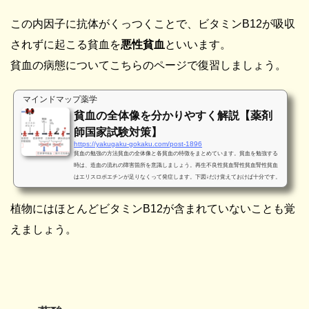
この内因子に抗体がくっつくことで、ビタミンB12が吸収
されずに起こる貧血を
悪性貧血
といいます。
貧血の病態についてこちらのページで復習しましょう。
マインドマップ薬学
貧血の全体像を分かりやすく解説【薬剤
師国家試験対策】
https://yakugaku-gokaku.com/post-1896
貧血の勉強の方法貧血の全体像と各貧血の特徴をまとめています。貧血を勉強する
時は、造血の流れの障害箇所を意識しましょう。再生不良性貧血腎性貧血腎性貧血
はエリスロポエチンが足りなくって発症します。下図↓だけ覚えておけば十分です。
（貧血のマインドマップの2枚目に入っています）造血細胞から赤血球への文化はの
腎臓が悪くなると、エリスロポエチンが分泌されにくくなります。巨赤芽球貧血巨
植物にはほとんどビタミンB12が含まれていないことも覚
赤芽球貧血のうちビタミンB₁₂が吸収されないのが悪性貧血です。鉄欠乏性貧血鉄分
の運搬を中心に検査値の変動などを学びましょう。溶血...
えましょう。