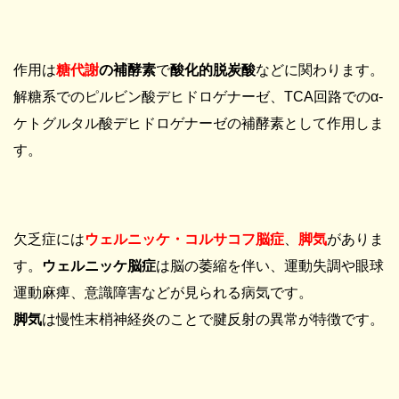
作用は
糖代謝
の補酵素
で
酸化的脱炭酸
などに関わります。
解糖系でのピルビン酸デヒドロゲナーゼ、
TCA
回路での
α-
ケトグルタル酸デヒドロゲナーゼの補酵素として作用しま
す。
欠乏症には
ウェルニッケ・コルサコフ脳症
、
脚気
がありま
す。
ウェルニッケ脳症
は脳の萎縮を伴い、運動失調や眼球
運動麻痺、意識障害などが見られる病気です。
脚気
は慢性末梢神経炎のことで腱反射の異常が特徴です。