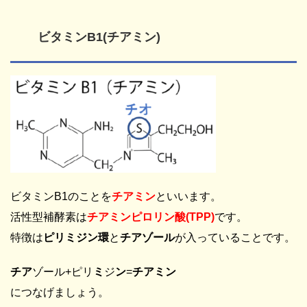
ビタミンB1(チアミン)
ビタミンB1のことを
チアミン
といいます。
活性型補酵素は
チアミンピロリン酸
(TPP)
です。
特徴は
ピリミジン環
と
チアゾール
が入っていることです。
チア
ゾール+ピリ
ミ
ジ
ン
=
チアミン
につなげましょう。