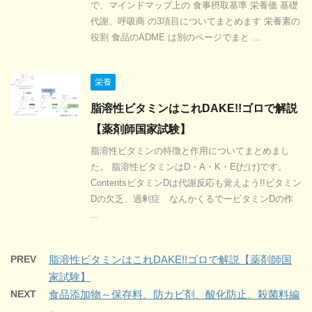
で、マインドマップ上の 食事摂取基準 栄養価 基礎
代謝、呼吸商 の3項目についてまとめます 栄養素の
役割 食品のADME は別のページでまと ...
栄養
脂溶性ビタミンはこれDAKE!!ゴロで解説
【薬剤師国家試験】
脂溶性ビタミンの特徴と作用についてまとめまし
た。 脂溶性ビタミンはD・A・K・E(だけ)です。
ContentsビタミンDは代謝反応も覚えよう!!ビタミン
Dの欠乏、過剰症 なんかくるでービタミンDの作
...
PREV
脂溶性ビタミンはこれDAKE!!ゴロで解説【薬剤師国
家試験】
NEXT
食品添加物～保存料、防カビ剤、酸化防止、殺菌料編
～