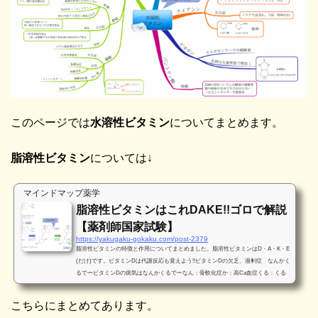
このページでは
水溶性ビタミン
についてまとめます。
脂溶性ビタミン
については↓
マインドマップ薬学
脂溶性ビタミンはこれDAKE!!ゴロで解説
【薬剤師国家試験】
https://yakugaku-gokaku.com/post-2379
脂溶性ビタミンの特徴と作用についてまとめました。脂溶性ビタミンはD・A・K・E
(だけ)です。ビタミンDは代謝反応も覚えよう!!ビタミンDの欠乏、過剰症 なんかく
るでービタミンDの病気はなんかくるでーなん：骨軟化症か：高Ca血症くる：くる
病でー：ビタミンDで覚えましょう。骨軟化症とくる病は骨の石灰化障害です。骨成
長後の成人に見られるものを骨軟化症、それ以前の小児に見られるものをくる病と
こちらにまとめてあります。
呼んでいます。くる病は骨変形や成長障害などが見られます。骨軟化症では筋力低