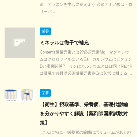
造 アラニンを中心に覚えよう 必須アミノ酸はトロ
リーバ ...
栄養
ミネラルは徹子で補充
Contents微量元素とは??必須元素Mg マグネシウ
ムはクロロフィルにいるCa カルシウムはビタミン
Dと蜜月関係P リンはカルシウムとほぼ同じNaとK
は腎臓で共排泄必須微量元素銅Crは苦労に耐える ...
栄養
【衛生】摂取基準、栄養価、基礎代謝編
を分かりやすく解説【薬剤師国家試験対
策】
こんにちは。 栄養素の範囲はボリュームがあるの