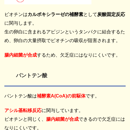
ビオチンは
カルボキシラーゼの補酵素
として
炭酸固定反応
に関与します。
生の卵白に含まれるアビジンというタンパクに結合するた
め、卵白の大量摂取でビオチンの吸収が阻害されます。
腸内細菌が合成
するため、欠乏症にはなりにくいです。
パントテン酸
パントテン酸は
補酵素
A(CoA)
の前駆体
です。
アシル基転移反応
に関与しています。
ビオチンと同じく、
腸内細菌が合成
できるので欠乏症には
なりにくいです。