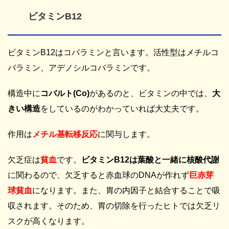
ビタミンB12
ビタミンB12はコバラミンと言います。活性型はメチルコ
バラミン、アデノシルコバラミンです。
構造中に
コバルト(Co)
があるのと、ビタミンの中では、
大
きい構造
をしているのがわかっていれば大丈夫です。
作用は
メチル基転移反応
に関与します。
欠乏症は
貧血
です。
ビタミンB12は葉酸と一緒に核酸代謝
に関わるので、欠乏すると赤血球のDNAが作れず
巨赤芽
球貧血
になります。また、胃の内因子と結合することで吸
収されます。そのため、胃の切除を行ったヒトでは欠乏リ
スクが高くなります。