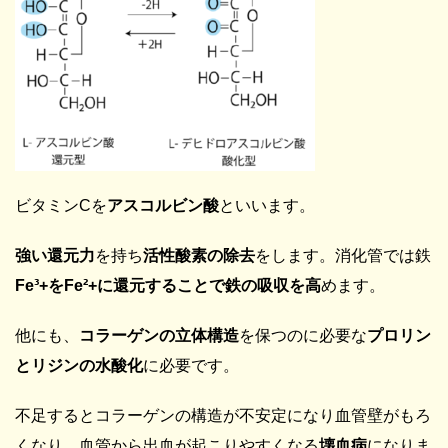
ビタミンCを
アスコルビン酸
といいます。
強い還元力
を持ち
活性酸素の除去
をします。消化管では鉄
Fe³+をFe²+に還元することで鉄の吸収を高
めます。
他にも、
コラーゲンの立体構造
を保つのに必要な
プロリン
とリジンの水酸化
に必要です。
不足するとコラーゲンの構造が不安定になり血管壁がもろ
くなり、血管から出血が起こりやすくなる
壊血病
になりま