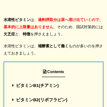
下や骨痛が主徴として現れます。高Ca血症が起こる理由...
水溶性ビタミン
は、
過剰摂取分は尿へ溶け出ていくので、
基本的に上限量はありません
。そのため、国試対策的には
欠乏症
と、
特徴
を押さえましょう。
水溶性ビタミンは、
補酵素として働く
ものが多いのを押さ
えておきましょう。
Contents
ビタミンB1(チアミン)
ビタミンB2(リボフラビン)