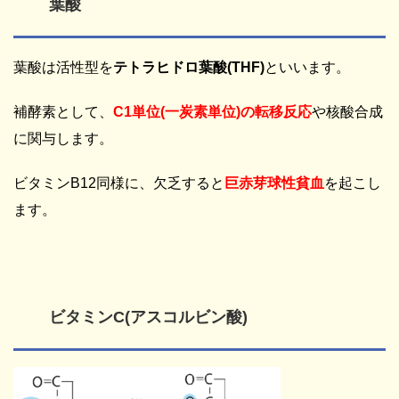
葉酸
葉酸は活性型を
テトラヒドロ葉酸(THF)
といいます。
補酵素として、
C1
単位
(
一炭素単位
)
の転移反応
や核酸合成
に関与します。
ビタミンB12同様に、欠乏すると
巨赤芽球性貧血
を起こし
ます。
ビタミンC(アスコルビン酸)