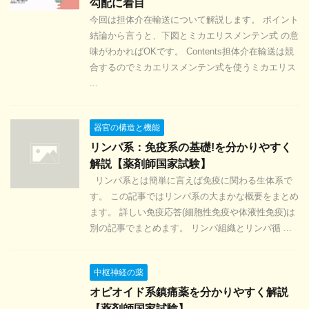
勾配に着目
今回は担体介在輸送について解説します。 ポイント
結論から言うと、下図とミカエリスメンテン式 の意
味がわかればOKです。 Contents担体介在輸送は競
合するのでミカエリスメンテン式を使うミカエリス
...
器官の構造と機能
リンパ系：免疫系の基礎!を分かりやすく
解説【薬剤師国家試験】
リンパ系とは簡単に言えば免疫に関わる生体系で
す。 この記事ではリンパ系の大まかな概要をまとめ
ます。 詳しい免疫応答(細胞性免疫や体液性免疫)は
別の記事でまとめます。 リンパ組織とリンパ循 ...
中枢神経の薬
オピオイド系鎮痛薬を分かりやすく解説
【薬剤師国家試験】