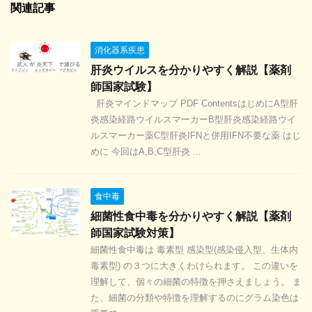
関連記事
消化器系疾患
肝炎ウイルスを分かりやすく解説【薬剤
師国家試験】
肝炎マインドマップ PDF ContentsはじめにA型肝
炎感染経路ウイルスマーカーB型肝炎感染経路ウイ
ルスマーカー薬C型肝炎IFNと併用IFN不要な薬 はじ
めに 今回はA,B,C型肝炎 ...
食中毒
細菌性食中毒を分かりやすく解説【薬剤
師国家試験対策】
細菌性食中毒は 毒素型 感染型(感染侵入型、生体内
毒素型) の３つに大きくわけられます。 この違いを
理解して、個々の細菌の特徴を押さえましょう。 ま
た、細菌の分類や特徴を理解するのにグラム染色は