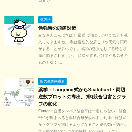
重要で ...
勉強法
勉強時の頭痛対策
みなさんこんにちは！ 最近は雨ばっかりで気分も滅
入って来ますね。 私は慢性的な肩こりや天気で頭痛
がすることが多いです。国試の勉強をしてる時も頭
痛に悩まされました。 頭痛がするだけでやる気その
ものもなく ...
薬の生体内運命
薬学：Langmuir式からScatchard・両辺
逆数プロットの導出。(非)競合阻害とグラ
フの変化
Contents血漿タンパク結合率は一定じゃない！結合
部位が埋まっると非結合形が溢れる。到達目標は式
からグラフが書けるようになること結合数r＝結合し
てる薬の数÷タンパクの個数Langmuir(ラングミ ...