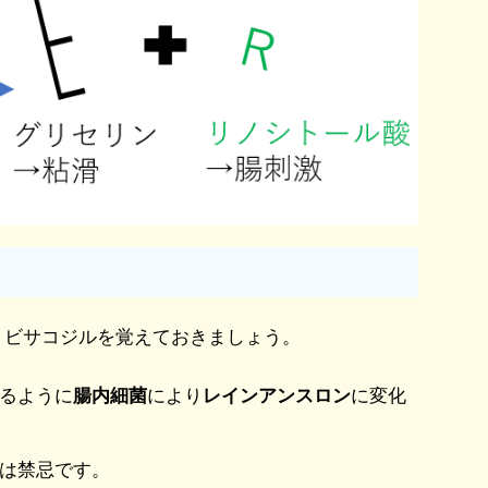
、ビサコジルを覚えておきましょう。
るように
腸内細菌
により
レインアンスロン
に変化
は禁忌です。