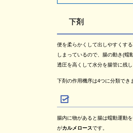
下剤
便を柔らかくして出しやすくする
しまっているので、腸の動き(蠕
透圧を高くして水分を腸管に残し
下剤の作用機序は4つに分類でき
腸内に物があると腸は蠕動運動を
が
カルメロース
です。