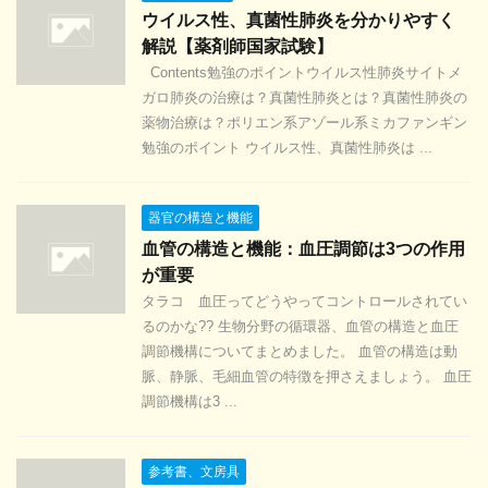
ウイルス性、真菌性肺炎を分かりやすく
解説【薬剤師国家試験】
Contents勉強のポイントウイルス性肺炎サイトメ
ガロ肺炎の治療は？真菌性肺炎とは？真菌性肺炎の
薬物治療は？ポリエン系アゾール系ミカファンギン
勉強のポイント ウイルス性、真菌性肺炎は ...
器官の構造と機能
血管の構造と機能：血圧調節は3つの作用
が重要
タラコ 血圧ってどうやってコントロールされてい
るのかな?? 生物分野の循環器、血管の構造と血圧
調節機構についてまとめました。 血管の構造は動
脈、静脈、毛細血管の特徴を押さえましょう。 血圧
調節機構は3 ...
参考書、文房具