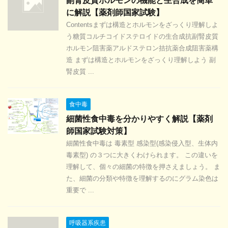
副腎皮質ホルモンの機能と生合成を簡単
に解説【薬剤師国家試験】
Contentsまずは構造とホルモンをざっくり理解しよ
う糖質コルチコイドステロイドの生合成抗副腎皮質
ホルモン阻害薬アルドステロン拮抗薬合成阻害薬構
造 まずは構造とホルモンをざっくり理解しよう 副
腎皮質 ...
食中毒
細菌性食中毒を分かりやすく解説【薬剤
師国家試験対策】
細菌性食中毒は 毒素型 感染型(感染侵入型、生体内
毒素型) の３つに大きくわけられます。 この違いを
理解して、個々の細菌の特徴を押さえましょう。 ま
た、細菌の分類や特徴を理解するのにグラム染色は
重要で ...
呼吸器系疾患