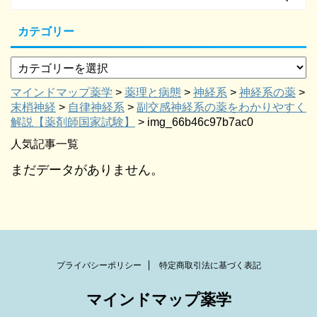
カテゴリー
マインドマップ薬学
>
薬理と病態
>
神経系
>
神経系の薬
>
末梢神経
>
自律神経系
>
副交感神経系の薬をわかりやすく
解説【薬剤師国家試験】
>
img_66b46c97b7ac0
人気記事一覧
まだデータがありません。
プライバシーポリシー
特定商取引法に基づく表記
マインドマップ薬学