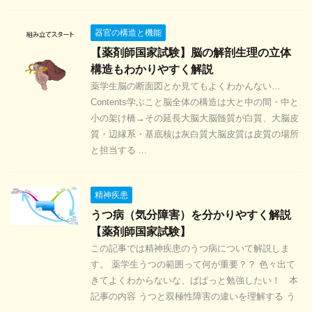
器官の構造と機能
【薬剤師国家試験】脳の解剖生理の立体
構造もわかりやすく解説
薬学生脳の断面図とか見てもよくわかんない…
Contents学ぶこと脳全体の構造は大と中の間・中と
小の架け橋→その延長大脳大脳髄質が白質、大脳皮
質・辺縁系・基底核は灰白質大脳皮質は皮質の場所
と担当する ...
精神疾患
うつ病（気分障害）を分かりやすく解説
【薬剤師国家試験】
この記事では精神疾患のうつ病について解説しま
す。 薬学生うつの範囲って何が重要？？ 色々出て
きてよくわからないな、ぱぱっと勉強したい！ 本
記事の内容 うつと双極性障害の違いを理解する う