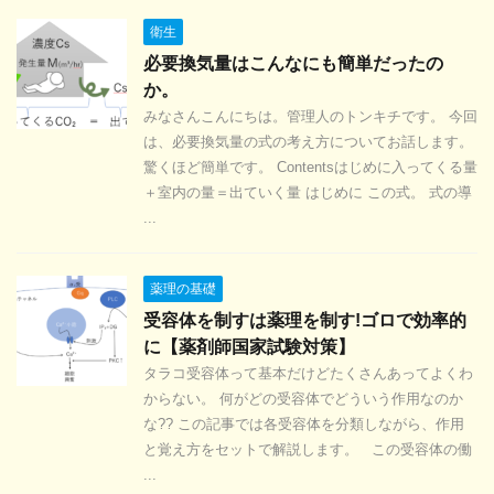
衛生
必要換気量はこんなにも簡単だったの
か。
みなさんこんにちは。管理人のトンキチです。 今回
は、必要換気量の式の考え方についてお話します。
驚くほど簡単です。 Contentsはじめに入ってくる量
＋室内の量＝出ていく量 はじめに この式。 式の導
...
薬理の基礎
受容体を制すは薬理を制す!ゴロで効率的
に【薬剤師国家試験対策】
タラコ受容体って基本だけどたくさんあってよくわ
からない。 何がどの受容体でどういう作用なのか
な?? この記事では各受容体を分類しながら、作用
と覚え方をセットで解説します。 この受容体の働
...