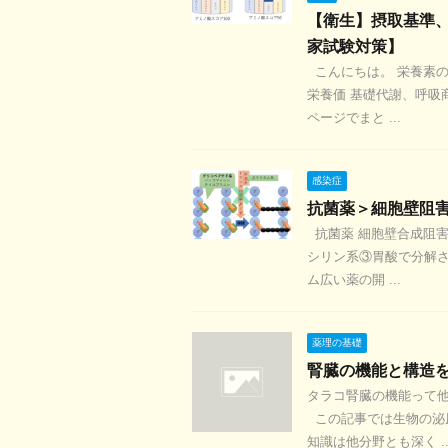
【衛生】摂取基準
家試験対策】
こんにちは。 栄養素の
栄養価 基礎代謝、呼吸商
ページでまと ...
感染症
抗菌薬＞細胞壁阻
抗菌薬 細胞壁合成阻害p
シリン系③胃酸で分解
ム広い薬の開 ...
薬理の基礎
腎臓の機能と構造
タラコ腎臓の機能って他
この記事では生物の泌
知識は他分野とも深く ..