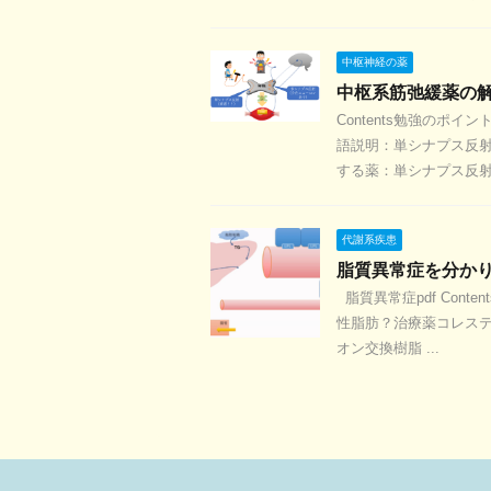
中枢神経の薬
中枢系筋弛緩薬の
Contents勉強の
語説明：単シナプス反
する薬：単シナプス反射＋
代謝系疾患
脂質異常症を分か
脂質異常症pdf Con
性脂肪？治療薬コレス
オン交換樹脂 ...