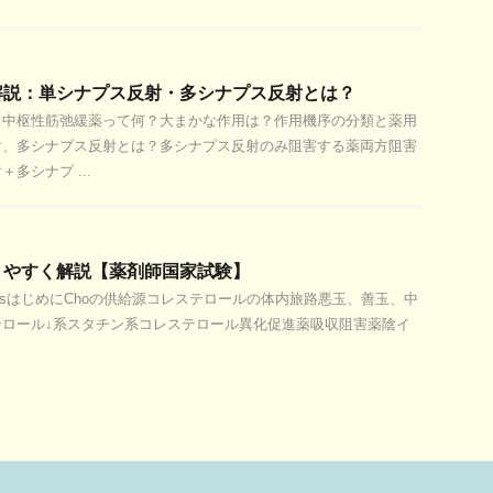
解説：単シナプス反射・多シナプス反射とは？
ポイント中枢性筋弛緩薬って何？大まかな作用は？作用機序の分類と薬用
射、多シナプス反射とは？多シナプス反射のみ阻害する薬両方阻害
多シナプ ...
りやすく解説【薬剤師国家試験】
tentsはじめにChoの供給源コレステロールの体内旅路悪玉、善玉、中
テロール↓系スタチン系コレステロール異化促進薬吸収阻害薬陰イ