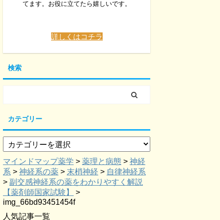
てます。お役に立てたら嬉しいです。
詳しくはコチラ
検索
カテゴリー
マインドマップ薬学
>
薬理と病態
>
神経
系
>
神経系の薬
>
末梢神経
>
自律神経系
>
副交感神経系の薬をわかりやすく解説
【薬剤師国家試験】
>
img_66bd93451454f
人気記事一覧