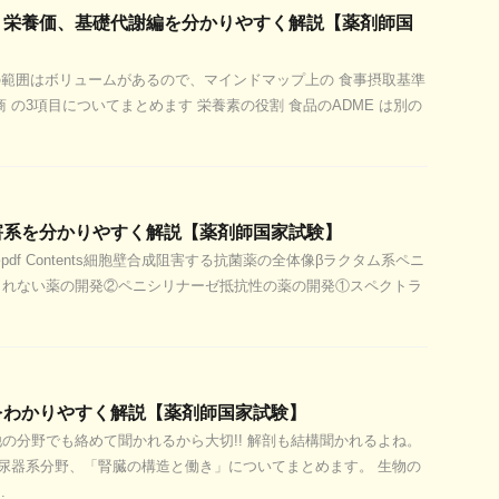
、栄養価、基礎代謝編を分かりやすく解説【薬剤師国
範囲はボリュームがあるので、マインドマップ上の 食事摂取基準
 の3項目についてまとめます 栄養素の役割 食品のADME は別の
害系を分かりやすく解説【薬剤師国家試験】
df Contents細胞壁合成阻害する抗菌薬の全体像βラクタム系ペニ
されない薬の開発②ペニシリナーゼ抵抗性の薬の開発①スペクトラ
をわかりやすく解説【薬剤師国家試験】
の分野でも絡めて聞かれるから大切!! 解剖も結構聞かれるよね。
尿器系分野、「腎臓の構造と働き」についてまとめます。 生物の
.