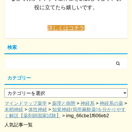
役に立てたら嬉しいです。
詳しくはコチラ
検索
カテゴリー
マインドマップ薬学
>
薬理と病態
>
神経系
>
神経系の薬
>
末梢神経
>
体性神経
>
知覚神経(局所麻酔薬)を分かりやす
く解説【薬剤師国家試験】
>
img_66cbe1f606eb2
人気記事一覧