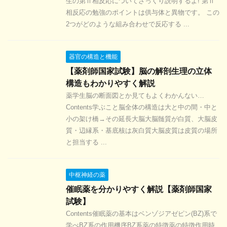
生の第Ⅱ相反応についてざっくり説明するよ! 第Ⅱ
相反応の勉強のポイントは供与体と異物です。 この
2つがどのような組み合わせで反応する ...
器官の構造と機能
【薬剤師国家試験】脳の解剖生理の立体
構造もわかりやすく解説
薬学生脳の断面図とか見てもよくわかんない…
Contents学ぶこと脳全体の構造は大と中の間・中と
小の架け橋→その延長大脳大脳髄質が白質、大脳皮
質・辺縁系・基底核は灰白質大脳皮質は皮質の場所
と担当する ...
中枢神経の薬
催眠薬を分かりやすく解説【薬剤師国家
試験】
Contents催眠薬の基本はベンゾジアゼピン(BZ)系で
学べBZ系の作用機序BZ系薬の特徴薬の特徴作用時