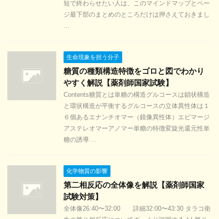
短で終わらせたい人は、このマインドマップとペー
ジ最下部のまとめのところだけは押さえておきまし
...
生命現象を担う分子
糖質の種類構造特徴をゴロと図でわかり
やすく解説【薬剤師国家試験】
Contents糖質とは単糖の構造グルコースは鎖状構造
と環状構造が平衡するグルコースの立体異性体は１
６個あるエナンチオマー（鏡像異性体）エピマージ
アステレオマーアノマー単糖の特徴変旋光還元性単
糖の誘導 ...
化学物質の影響
第二相反応の全体像を解説【薬剤師国家
試験対策】
全体像26:40〜32:00 詳細32:00〜43:30 タラコ衛